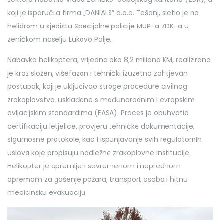
koji je isporučila firma „DANIALS” d.o.o. Tešanj, sletio je na
helidrom u sjedištu Specijalne policije MUP-a ZDK-a u
zeničkom naselju Lukovo Polje.
Nabavka helikoptera, vrijedna oko 8,2 miliona KM, realizirana
je kroz složen, višefazan i tehnički izuzetno zahtjevan
postupak, koji je uključivao stroge procedure civilnog
zrakoplovstva, usklađene s međunarodnim i evropskim
avijacijskim standardima (EASA). Proces je obuhvatio
certifikaciju letjelice, provjeru tehničke dokumentacije,
sigurnosne protokole, kao i ispunjavanje svih regulatornih
uslova koje propisuju nadležne zrakoplovne institucije.
Helikopter je opremljen savremenom i naprednom
opremom za gašenje požara, transport osoba i hitnu
medicinsku evakuaciju.