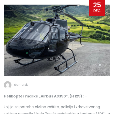
25
DEC
danialsb
Helikopter marke „Airbus AS350″, (H 125)
: –
koji je za potrebe civilne zaštite, policije i zdravstvenog
sektora nabavila Vlada Zeničko-dobojskog kantona (ZDK), a