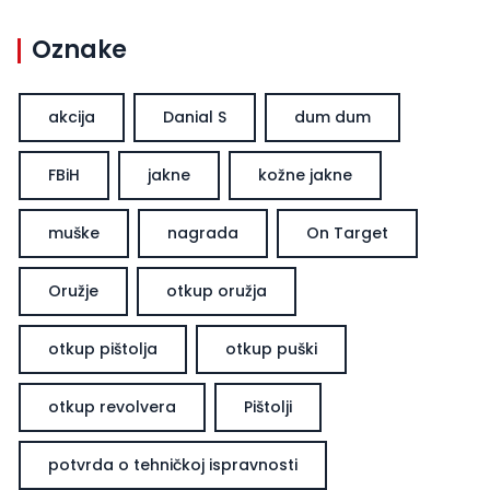
Oznake
akcija
Danial S
dum dum
FBiH
jakne
kožne jakne
muške
nagrada
On Target
Oružje
otkup oružja
otkup pištolja
otkup puški
otkup revolvera
Pištolji
potvrda o tehničkoj ispravnosti