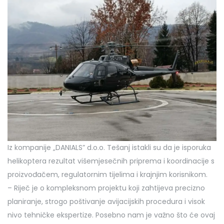
Iz kompanije „DANIALS” d.o.o. Tešanj istakli su da je isporuka
helikoptera rezultat višemjesečnih priprema i koordinacije s
proizvođačem, regulatornim tijelima i krajnjim korisnikom.
– Riječ je o kompleksnom projektu koji zahtijeva precizno
planiranje, strogo poštivanje avijacijskih procedura i visok
nivo tehničke ekspertize. Posebno nam je važno što će ovaj