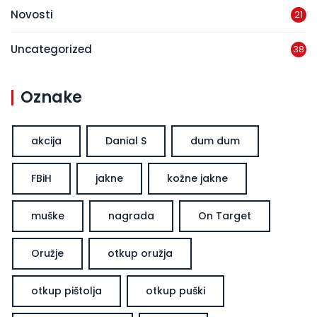
Novosti
21
Uncategorized
38
Oznake
akcija
Danial S
dum dum
FBiH
jakne
kožne jakne
muške
nagrada
On Target
Oružje
otkup oružja
otkup pištolja
otkup puški