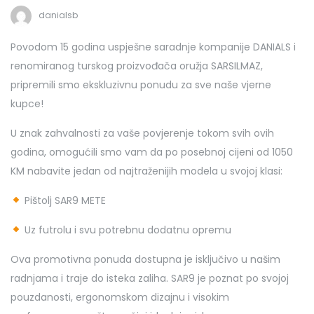
danialsb
Povodom 15 godina uspješne saradnje kompanije DANIALS i
renomiranog turskog proizvođača oružja SARSILMAZ,
pripremili smo ekskluzivnu ponudu za sve naše vjerne
kupce!
U znak zahvalnosti za vaše povjerenje tokom svih ovih
godina, omogućili smo vam da po posebnoj cijeni od 1050
KM nabavite jedan od najtraženijih modela u svojoj klasi:
Pištolj SAR9 METE
Uz futrolu i svu potrebnu dodatnu opremu
Ova promotivna ponuda dostupna je isključivo u našim
radnjama i traje do isteka zaliha. SAR9 je poznat po svojoj
pouzdanosti, ergonomskom dizajnu i visokim