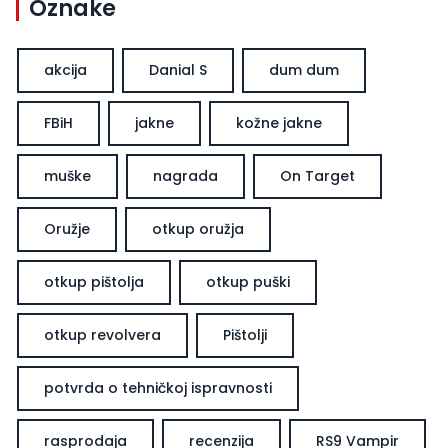
Oznake
akcija
Danial S
dum dum
FBiH
jakne
kožne jakne
muške
nagrada
On Target
Oružje
otkup oružja
otkup pištolja
otkup puški
otkup revolvera
Pištolji
potvrda o tehničkoj ispravnosti
rasprodaja
recenzija
RS9 Vampir