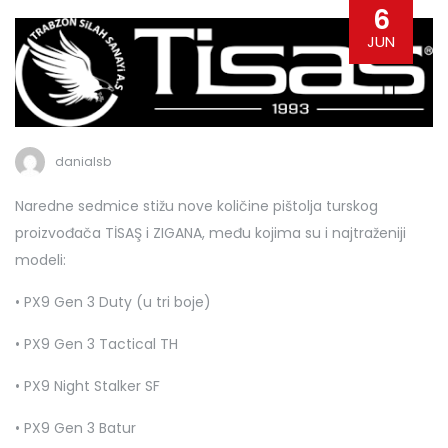
6
JUN
danialsb
Naredne sedmice stižu nove količine pištolja turskog
proizvođača TİSAŞ i ZIGANA, među kojima su i najtraženiji
modeli:
• PX9 Gen 3 Duty (u tri boje)
• PX9 Gen 3 Tactical TH
• PX9 Night Stalker SF
• PX9 Gen 3 Batur