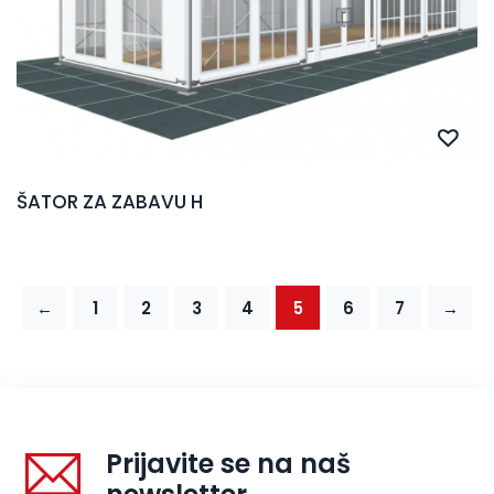
ŠATOR ZA ZABAVU H
←
1
2
3
4
5
6
7
→
Prijavite se na naš