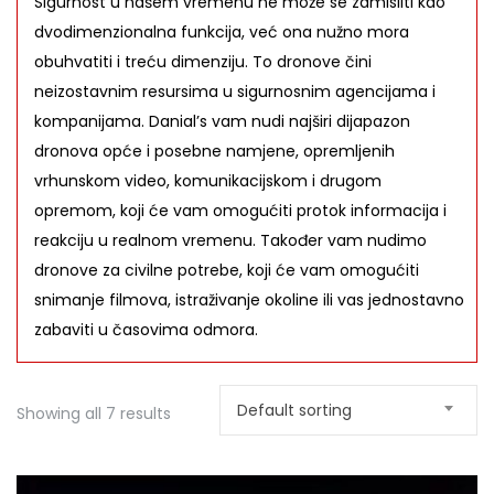
Sigurnost u našem vremenu ne može se zamisliti kao
dvodimenzionalna funkcija, već ona nužno mora
obuhvatiti i treću dimenziju. To dronove čini
neizostavnim resursima u sigurnosnim agencijama i
kompanijama. Danial’s vam nudi najširi dijapazon
dronova opće i posebne namjene, opremljenih
vrhunskom video, komunikacijskom i drugom
opremom, koji će vam omogućiti protok informacija i
reakciju u realnom vremenu. Također vam nudimo
dronove za civilne potrebe, koji će vam omogućiti
snimanje filmova, istraživanje okoline ili vas jednostavno
zabaviti u časovima odmora.
Default sorting
Showing all 7 results