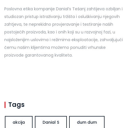
Poslovna etika kompanije Danial’s Tešanj zahtijeva ozbiljan i
studiozan pristup istraživanju tržišta i osluškivanju njegovih
zahtjeva, te neprekidno provjeravanje i testiranje naših
postojećih proizvoda, kao i onih koji su u razvojnoj fazi, u
najsloženijim uslovima i režimima eksploatacije, zahvaljujući
čemu našim klijentima možemo ponuditi vrhunske
proizvode garantovanog kvaliteta.
Tags
akcija
Danial S
dum dum