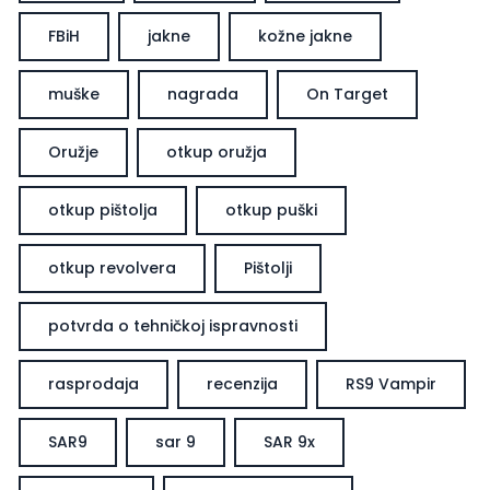
FBiH
jakne
kožne jakne
muške
nagrada
On Target
Oružje
otkup oružja
otkup pištolja
otkup puški
otkup revolvera
Pištolji
potvrda o tehničkoj ispravnosti
rasprodaja
recenzija
RS9 Vampir
SAR9
sar 9
SAR 9x