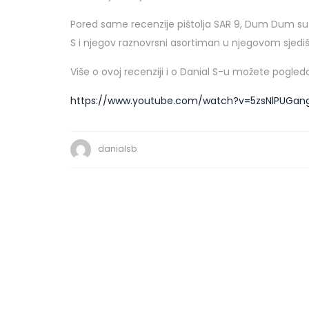
Pored same recenzije pištolja SAR 9, Dum Dum su
S i njegov raznovrsni asortiman u njegovom sjedi
Više o ovoj recenziji i o Danial S-u možete pogled
https://www.youtube.com/watch?v=5zsNlPUGan
danialsb