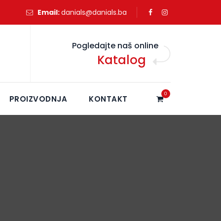
Email:
danials@danials.ba
Pogledajte naš online
Katalog
0
PROIZVODNJA
KONTAKT