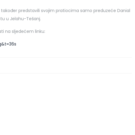
 također predstavili svojim pratiocima samo preduzeće Danial
štu u Jelahu-Tešanj.
ati na sljedećem linku:
g&t=36s