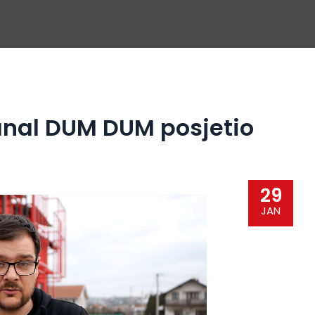
anal DUM DUM posjetio
29
JAN