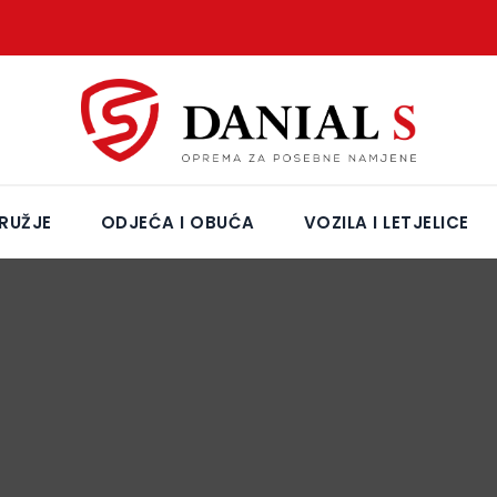
RUŽJE
ODJEĆA I OBUĆA
VOZILA I LETJELICE