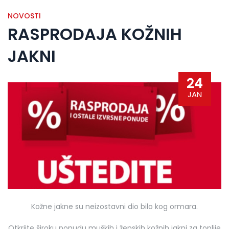
NOVOSTI
RASPRODAJA KOŽNIH
JAKNI
24
JAN
Kožne jakne su neizostavni dio bilo kog ormara.
Otkrijte široku ponudu muških i ženskih kožnih jakni za toplije