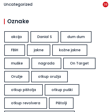
Uncategorized
38
Oznake
akcija
Danial S
dum dum
FBiH
jakne
kožne jakne
muške
nagrada
On Target
Oružje
otkup oružja
otkup pištolja
otkup puški
otkup revolvera
Pištolji