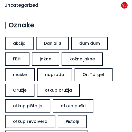
Uncategorized
38
Oznake
akcija
Danial S
dum dum
FBiH
jakne
kožne jakne
muške
nagrada
On Target
Oružje
otkup oružja
otkup pištolja
otkup puški
otkup revolvera
Pištolji