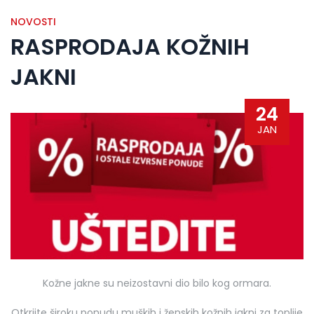
NOVOSTI
RASPRODAJA KOŽNIH
JAKNI
24
JAN
Kožne jakne su neizostavni dio bilo kog ormara.
Otkrijte široku ponudu muških i ženskih kožnih jakni za toplije