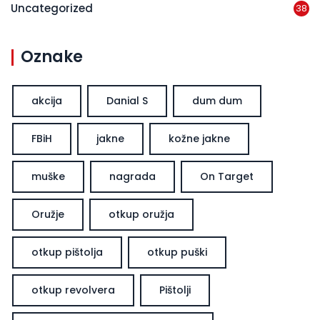
Uncategorized
38
Oznake
akcija
Danial S
dum dum
FBiH
jakne
kožne jakne
muške
nagrada
On Target
Oružje
otkup oružja
otkup pištolja
otkup puški
otkup revolvera
Pištolji