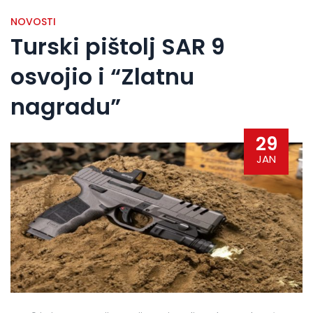
NOVOSTI
Turski pištolj SAR 9
osvojio i “Zlatnu
nagradu”
29
JAN