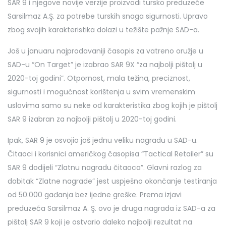
SAR 9 i njegove novije verzije proizvodi tursko preduzeće
Sarsilmaz A.Ş. za potrebe turskih snaga sigurnosti. Upravo
zbog svojih karakteristika dolazi u težište pažnje SAD-a.
Još u januaru najprodavaniji časopis za vatreno oružje u
SAD-u “On Target” je izabrao SAR 9X “za najbolji pištolj u
2020-toj godini”. Otpornost, mala težina, preciznost,
sigurnosti i mogućnost korištenja u svim vremenskim
uslovima samo su neke od karakteristika zbog kojih je pištolj
SAR 9 izabran za najbolji pištolj u 2020-toj godini.
Ipak, SAR 9 je osvojio još jednu veliku nagradu u SAD-u.
Čitaoci i korisnici američkog časopisa “Tactical Retailer” su
SAR 9 dodijeli “Zlatnu nagradu čitaoca”. Glavni razlog za
dobitak “Zlatne nagrade” jest uspješno okončanje testiranja
od 50.000 gađanja bez ijedne greške. Prema izjavi
preduzeća Sarsilmaz A. Ş. ovo je druga nagrada iz SAD-a za
pištolj SAR 9 koji je ostvario daleko najbolji rezultat na