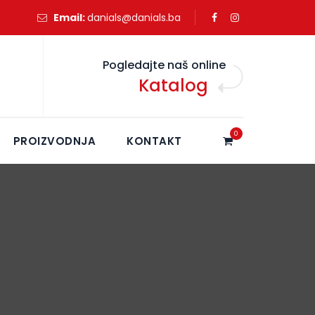
Email:
danials@danials.ba
Pogledajte naš online
Katalog
0
PROIZVODNJA
KONTAKT