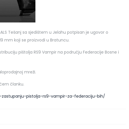
LS Tešanj sa sjedištem u Jelahu potpisan je ugovor o
×19 mm koji se proizvodi u Bratuncu.
stribuciju pištolja RS9 Vampir na području Federacije Bosne i
loprodajnoj mreži.
ećem članku.
-zastupanju-pistolja-rs9-vampir-za-federaciju-bih/