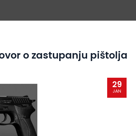
vor o zastupanju pištolja
29
JAN