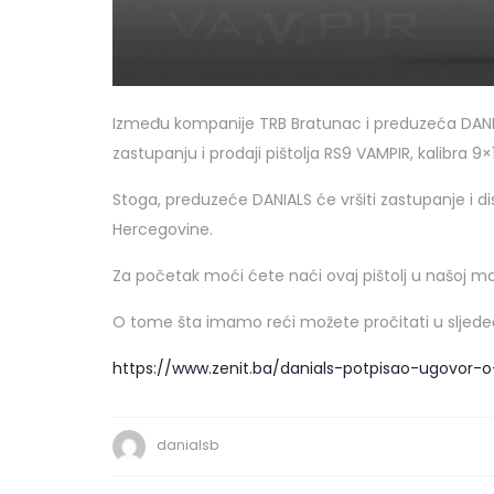
Između kompanije TRB Bratunac i preduzeća DANIA
zastupanju i prodaji pištolja RS9 VAMPIR, kalibra 9
Stoga, preduzeće DANIALS će vršiti zastupanje i di
Hercegovine.
Za početak moći ćete naći ovaj pištolj u našoj ma
O tome šta imamo reći možete pročitati u sljed
https://www.zenit.ba/danials-potpisao-ugovor-o
danialsb