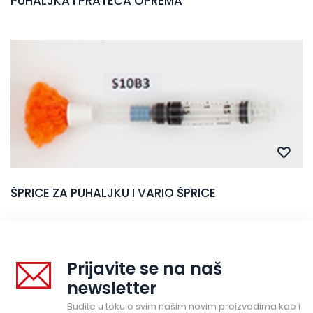
PUHALJKA I PRATEĆA OPREMA
ŠPRICE ZA PUHALJKU I VARIO ŠPRICE
Prijavite se na naš
newsletter
Budite u toku o svim našim novim proizvodima kao i