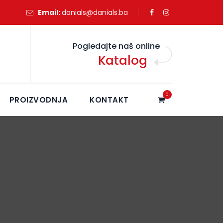
Email:
danials@danials.ba
Pogledajte naš online
Katalog
0
PROIZVODNJA
KONTAKT