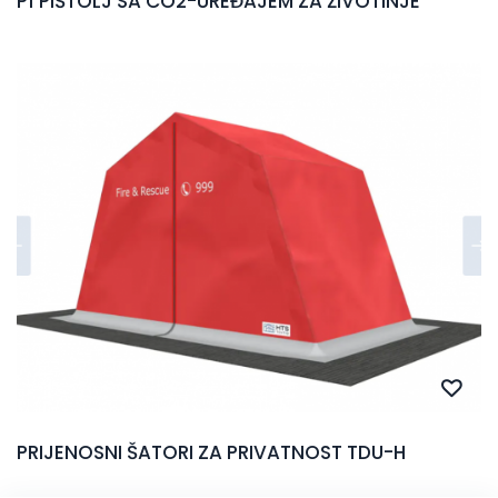
P1 PIŠTOLJ SA CO2-UREĐAJEM ZA ŽIVOTINJE
PRIJENOSNI ŠATORI ZA PRIVATNOST TDU-H