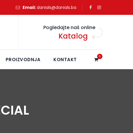
Email:
danials@danials.ba
Pogledajte naš online
Katalog
0
PROIZVODNJA
KONTAKT
ECIAL