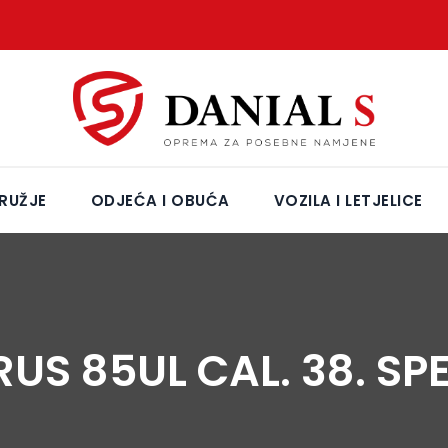
RUŽJE
ODJEĆA I OBUĆA
VOZILA I LETJELICE
US 85UL CAL. 38. SP