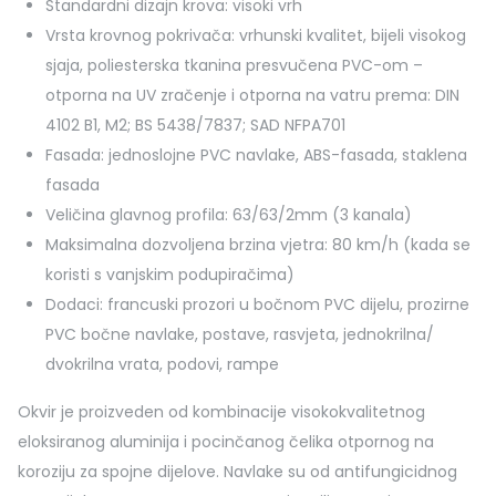
Standardni dizajn krova: visoki vrh
Vrsta krovnog pokrivača: vrhunski kvalitet, bijeli visokog
sjaja, poliesterska tkanina presvučena PVC-om –
otporna na UV zračenje i otporna na vatru prema: DIN
4102 B1, M2; BS 5438/7837; SAD NFPA701
Fasada: jednoslojne PVC navlake, ABS-fasada, staklena
fasada
Veličina glavnog profila: 63/63/2mm (3 kanala)
Maksimalna dozvoljena brzina vjetra: 80 km/h (kada se
koristi s vanjskim podupiračima)
Dodaci: francuski prozori u bočnom PVC dijelu, prozirne
PVC bočne navlake, postave, rasvjeta, jednokrilna/
dvokrilna vrata, podovi, rampe
Okvir je proizveden od kombinacije visokokvalitetnog
eloksiranog aluminija i pocinčanog čelika otpornog na
koroziju za spojne dijelove. Navlake su od antifungicidnog