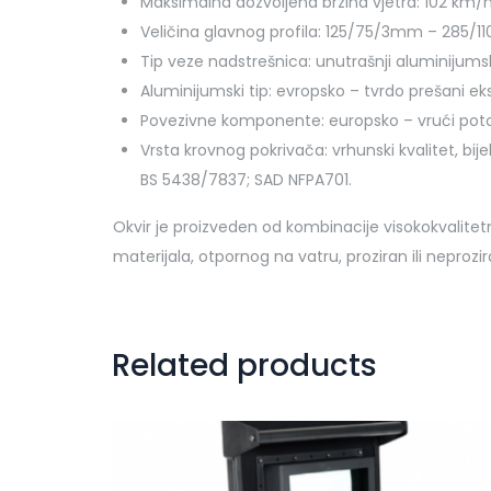
Maksimalna dozvoljena brzina vjetra: 102 km/
Veličina glavnog profila: 125/75/3mm – 285/
Tip veze nadstrešnica: unutrašnji aluminijumsk
Aluminijumski tip: evropsko – tvrdo prešani ek
Povezivne komponente: europsko – vrući potopl
Vrsta krovnog pokrivača: vrhunski kvalitet, bi
BS 5438/7837; SAD NFPA701.
Okvir je proizveden od kombinacije visokokvalitet
materijala, otpornog na vatru, proziran ili neprozi
Related products