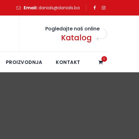
Email:
danials@danials.ba
Pogledajte naš online
Katalog
0
PROIZVODNJA
KONTAKT