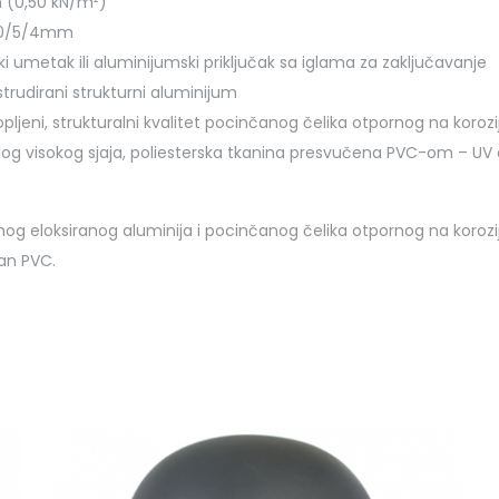
h (0,50 kN/m²)
110/5/4mm
i umetak ili aluminijumski priključak sa iglama za zaključavanje
strudirani strukturni aluminijum
jeni, strukturalni kvalitet pocinčanog čelika otpornog na korozi
jelog visokog sjaja, poliesterska tkanina presvučena PVC-om – UV 
nog eloksiranog aluminija i pocinčanog čelika otpornog na korozi
ran PVC.