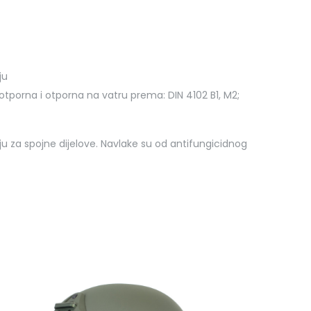
ju
otporna i otporna na vatru prema: DIN 4102 B1, M2;
ju za spojne dijelove. Navlake su od antifungicidnog