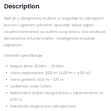
Description
Riječ je o višespratnoj strukturi za događaje sa zakrivljenim
krovom i ugaonim zidovima. Upečatljiv dobar izgled i
vizuelna svestranost su suština ovog šatora. Ova struktura
demonstrira vrhunski kvalitet i inteligentne inovacije
odjednom.
Tehničke specifikacije:
Raspon širine:
10.00m – 20.00m
Visina nadstrešnice:
8,00 m (4,00 m + 4,00 m)
Visina grebena:
9,53 m – 11,15 m
Udaljenost uvale:
5.00m
Maksimalna dužina:
n
eograničeno u inkrementima od
5,00 m
Standardni dizajn krova:
z
akrivljeni krov