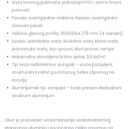
Vrsta krovnog pokrivača: j
ednoslojni PVC i termo krovni
pokrivači
Fasada:
a
vantgardna-staklena fasada i avantgardni-
izolovani paneli
Veličina glavnog profila:
300x122x4,7/8 mm (4-kanalni)
Dodaci:
jednokrilna vrata, dvokrilna vrata, klizna vrata,
jednostruka vrata, dvo-prozori, klizni prozori, rampe
Maksimalna dozvoljena brzina vjetra:
0,5 kN/m²
Tip veza nadstrešnice:
e
uropski – vruće potopljeni,
strukturalni kvalitet pocinčanog čelika otpornog na
koroziju
Aluminijumski tip:
e
vropsko – tvrdo prešani ekstrudirani
strukturni aluminijum
Okvir je proizveden od kombinacije visokokvalitetnog
eloksiranog aluminija i pocinčanog čelika otpornog na