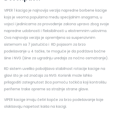
VIPER 1 kaciga je najnovija verzija napredne borbene kacige
koja je veoma popularna među specijalnim snagama, u
vojsci i jedinicama za provođenje zakona upravo zbog svoje
napredne udobnosti i fleksibilnosti u ekstremnim uslovima.
Ova najnovija verzija je opremljena sa suspenzivnim
sistemom sa 7 jastučića i RD pojasom za brzo
podešavanje u 4 tačke, te moguće je da podržava bočne
šine i NVG (šine za ugradnju uređaja za noćno osmatranje).
RD sistem uveliko poboljšava stabilnost rotacije kacige na
glavi što je od značaja za NVG. Korisnik može lahko
prilagoditi zategnutost žica pomoću točkića koji kontrolišu
periferne trake opreme sa stražnje strane glave.
VIPER kacige imaju četiri kopče za brzo podešavanje koje
olakšavaju napetost kaiša na kacigi.