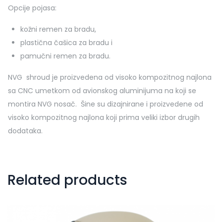
Opcije pojasa:
kožni remen za bradu,
plastična čašica za bradu i
pamučni remen za bradu.
NVG shroud je proizvedena od visoko kompozitnog najlona
sa CNC umetkom od avionskog aluminijuma na koji se
montira NVG nosač. Šine su dizajnirane i proizvedene od
visoko kompozitnog najlona koji prima veliki izbor drugih
dodataka.
Related products