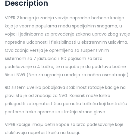
Description
VIPER 2 kaciga je zadnja verzija napredne borbene kacige
koja je veoma popularna među specijalnim snagama, u
vojsci i jedinicama za provođenje zakona upravo zbog svoje
napredne udobnosti i fleksibilnosti u ekstremnim uslovima.
Ova zadnja verzija je opremljena sa suspenzivnim
sistemom sa 7 jastučića i RD pojasom za brzo
podešavanje u 4 tačke, te moguće je da podržava bočne
šine i NVG (šine za ugradnju uređaja za noćno osmatranje).
RD sistem uveliko poboljšava stabilnost rotacije kacige na
glavi što je od značaja za NVG. Korisnik može lahko
prilagoditi zategnutost žica pomoću točkića koji kontrolišu
periferne trake opreme sa stražnje strane glave.
VIPER kacige imaju četiri kopče za brzo podešavanje koje
olakšavaju napetost kaiša na kacigi.