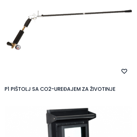
P1 PIŠTOLJ SA CO2-UREĐAJEM ZA ŽIVOTINJE