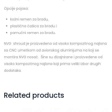
Opcije pojasa:
kožni remen za bradu,
plastična čašica za bradu i
pamučni remen za bradu.
NVG shroud je proizvedena od visoko kompozitnog najlona
sa CNC umetkom od avionskog aluminijuma na koji se
montira NVG nosač. Šine su dizajnirane i proizvedene od
visoko kompozitnog najlona koji prima veliki izbor drugih
dodataka.
Related products