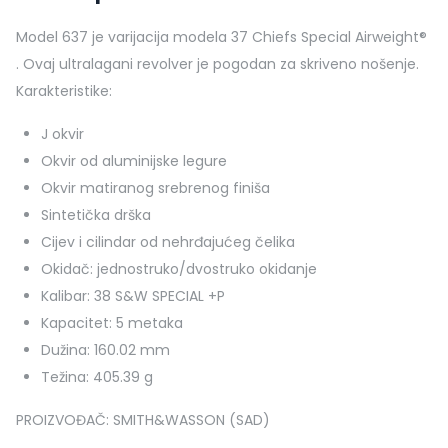
Model 637 je varijacija modela 37 Chiefs Special Airweight®
. Ovaj ultralagani revolver je pogodan za skriveno nošenje.
Karakteristike:
J okvir
Okvir od aluminijske legure
Okvir matiranog srebrenog finiša
Sintetička drška
Cijev i cilindar od nehrđajućeg čelika
Okidač: jednostruko/dvostruko okidanje
Kalibar: 38 S&W SPECIAL +P
Kapacitet: 5 metaka
Dužina: 160.02 mm
Težina: 405.39 g
PROIZVOĐAČ: SMITH&WASSON (SAD)