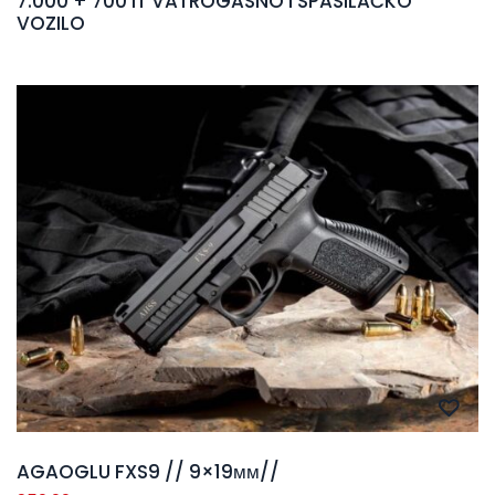
7.000 + 700 lT VATROGASNO I SPASILAČKO
VOZILO
AGAOGLU FXS9 // 9×19мм//