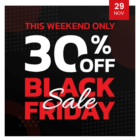
29
NOV