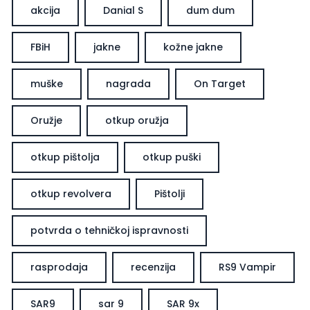
akcija
Danial S
dum dum
FBiH
jakne
kožne jakne
muške
nagrada
On Target
Oružje
otkup oružja
otkup pištolja
otkup puški
otkup revolvera
Pištolji
potvrda o tehničkoj ispravnosti
rasprodaja
recenzija
RS9 Vampir
SAR9
sar 9
SAR 9x