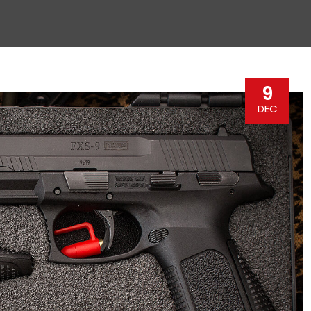
9
DEC