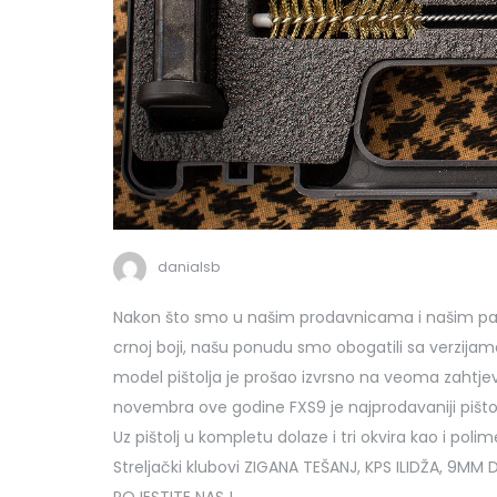
danialsb
Nakon što smo u našim prodavnicama i našim par
crnoj boji, našu ponudu smo obogatili sa verzijama o
model pištolja je prošao izvrsno na veoma zahtj
novembra ove godine FXS9 je najprodavaniji pištol
Uz pištolj u kompletu dolaze i tri okvira kao i polim
Streljački klubovi ZIGANA TEŠANJ, KPS ILIDŽA, 9MM D