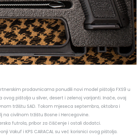
tnerskim prodavnicama ponudili novi model pištolja FXS9 u
vog pištolja u silver, desert i zelenoj varijanti. Inače, ovaj
evnom tržištu SAD. Tokom mjeseca septembra, oktobra i
j na civilnom tržištu Bosne i Hercegovine.
erska futrola, pribor za čišćenje i ostali dodatci.
onji Vakuf i KPS CARACAL su već korisnici ovog pištolja.