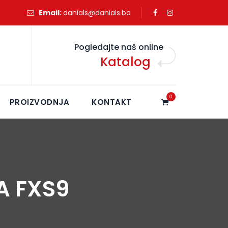
Email:
danials@danials.ba
Pogledajte naš online
Katalog
0
PROIZVODNJA
KONTAKT
A FXS9