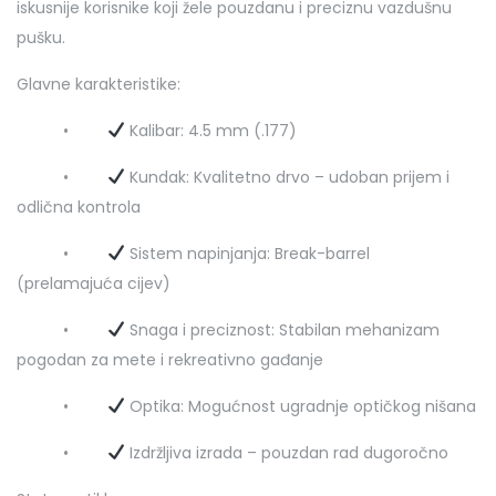
iskusnije korisnike koji žele pouzdanu i preciznu vazdušnu
pušku.
Glavne karakteristike:
•
Kalibar: 4.5 mm (.177)
•
Kundak: Kvalitetno drvo – udoban prijem i
odlična kontrola
•
Sistem napinjanja: Break-barrel
(prelamajuća cijev)
•
Snaga i preciznost: Stabilan mehanizam
pogodan za mete i rekreativno gađanje
•
Optika: Mogućnost ugradnje optičkog nišana
•
Izdržljiva izrada – pouzdan rad dugoročno