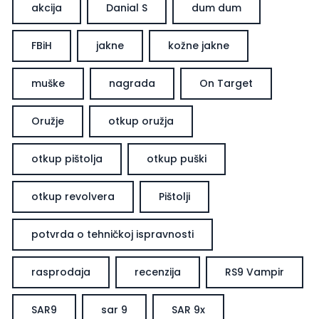
akcija
Danial S
dum dum
FBiH
jakne
kožne jakne
muške
nagrada
On Target
Oružje
otkup oružja
otkup pištolja
otkup puški
otkup revolvera
Pištolji
potvrda o tehničkoj ispravnosti
rasprodaja
recenzija
RS9 Vampir
SAR9
sar 9
SAR 9x