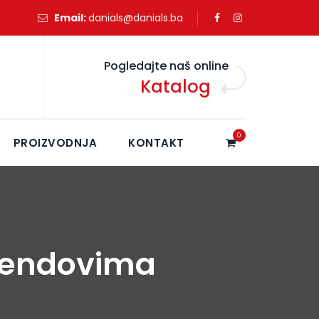
Email:
danials@danials.ba
Pogledajte naš online
Katalog
0
PROIZVODNJA
KONTAKT
brendovima