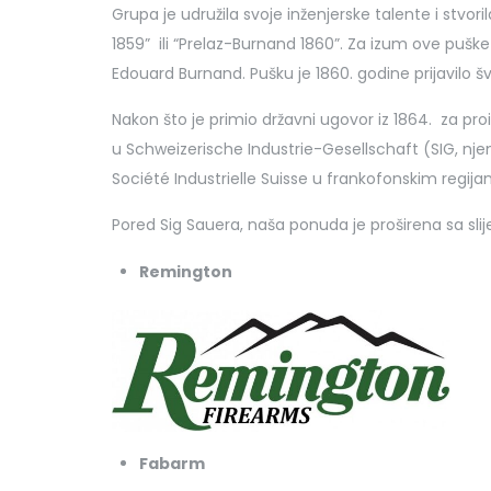
Grupa je udružila svoje inženjerske talente i stv
1859” ili “Prelaz-Burnand 1860”. Za izum ove puške 
Edouard Burnand. Pušku je 1860. godine prijavilo 
Nakon što je primio državni ugovor iz 1864. za pr
u Schweizerische Industrie-Gesellschaft (SIG, nje
Société Industrielle Suisse u frankofonskim regija
Pored Sig Sauera, naša ponuda je proširena sa sl
Remington
Fabarm