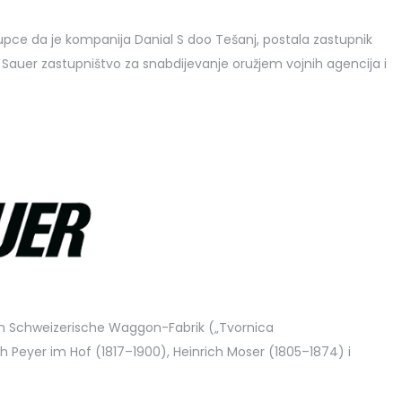
 kupce da je kompanija Danial S doo Tešanj, postala zastupnik
Sauer zastupništvo za snabdijevanje oružjem vojnih agencija i
ivom Schweizerische Waggon-Fabrik („Tvornica
ch Peyer im Hof ​​(1817–1900), Heinrich Moser (1805–1874) i