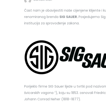
Čast nam je obavijestiti naše cijenjene klijente i
renomiranog brenda
SIG SAUER.
Posjedujemo Sig 
institucija za sprovođenje zakona.
Porijeklo firme SIG Sauer liježe u tvrtki pod naz
švicarskih vagona “), koju su 1853. osnovali Friedri
Johann Conrad Neher (1818–1877).