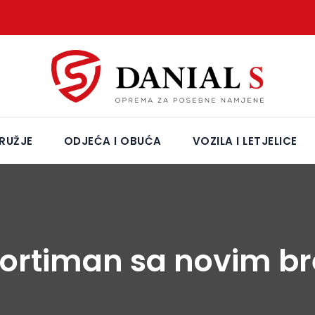
RUŽJE
ODJEĆA I OBUĆA
VOZILA I LETJELICE
asortiman sa novim 