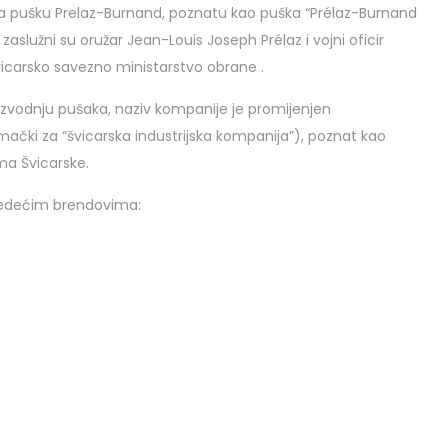
orila pušku Prelaz-Burnand, poznatu kao puška “Prélaz-Burnand
zaslužni su oružar Jean-Louis Joseph Prélaz i vojni oficir
švicarsko savezno ministarstvo obrane .
oizvodnju pušaka, naziv kompanije je promijenjen
mački za “švicarska industrijska kompanija”), poznat kao
ma Švicarske.
ijedećim brendovima: